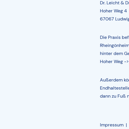
Dr. Leicht & Dr
Hoher Weg 4
67067 Ludwi
Die Praxis be
Rheingönheim 
hinter dem G
Hoher Weg ->
Außerdem könn
Endhaltestell
dann zu Fuß n
Impressum